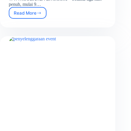
penuh, mulai 9…
Read More
Pelaksanaan
Ujian
Kompetensi
Kejuruan
SMK
Yadika
4