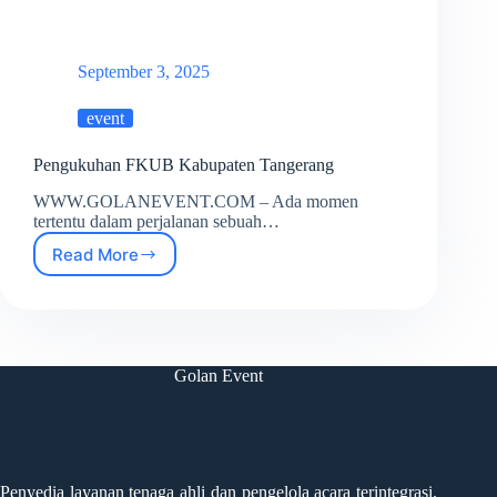
September 3, 2025
event
Pengukuhan FKUB Kabupaten Tangerang
WWW.GOLANEVENT.COM – Ada momen
tertentu dalam perjalanan sebuah…
Read More
Pengukuhan
FKUB
Kabupaten
Tangerang
Golan Event
Penyedia layanan tenaga ahli dan pengelola acara terintegrasi.