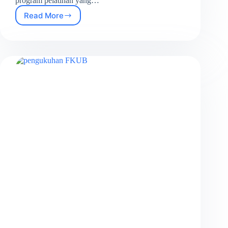
program pelatihan yang…
Read More
Pelatihan
Data
Analis
Dinas
Kesehatan
Kota
Tangerang