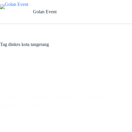
Skip
to
Golan Event
content
Tag
dinkes kota tangerang
event
Pelatihan Data Analis Dinas Kesehatan Kota Tangerang