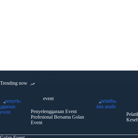
WWW.GOLANEVENT.COM – Di balik setiap program pelatihan yang berjal
Analis yang diselenggarakan bersama Dinas Kesehatan Kota Tangeran
Naufal Aqil
December 25, 2025
Trending now
event
Penyelenggaraan Event
Pelat
Profesional Bersama Golan
Keseh
Event
Golan Event