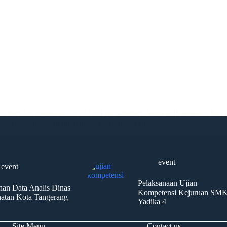
an mulus, selalu ada tim yang bekerja keras jauh sebelum hari pert
g adalah salah satu bukti nyata bagaimana Golan…
event
event
Pelaksanaan Ujian
ihan Data Analis Dinas
Kompetensi Kejuruan SM
atan Kota Tangerang
Yadika 4
Site Menu
Contact us