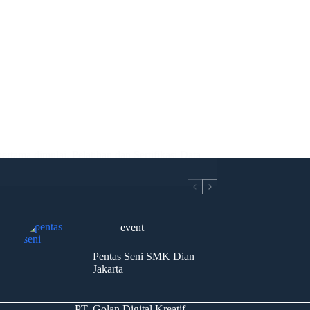
ama dimulai. Pelatihan dan Sertifikasi Data
event
Pentas Seni SMK Dian
K
Jakarta
PT. Golan Digital Kreatif